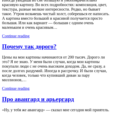
Иногда увидишь во сне большую и умопомрачительно
красивую картину. Во всех подробностях: композиция, цвет,
текстура, разные мелкие интересности. Редко, но бывает
такое. Утром возьмешь чистый холст, соберешься ее написать.
А картина вместо большой и красивой получается просто
большая. Или как вариант — большая с одним очень
маленьким и очень красивым…
Continue reading
Почему так дорого?
Цены на мои картины начинаются от 200 тысяч. Дорого ли
это? Я не знаю. У меня были случаи, когда мои картины
покупали люди с не очень высоким доходом. Да, не сразу, а
после долгих раздумий. Иногда в рассрочку. И были случаи,
когда человек, только что купивший диван за пару
миллионов,…
Continue reading
Про авангард и арьергард
«Ну, у тебя же авангард» — сказал мне сегодня мой приятель.