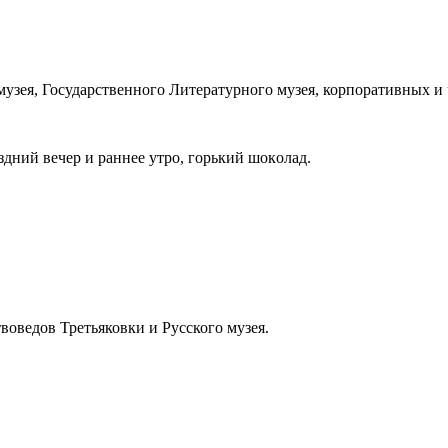
музея, Государственного Литературного музея, корпоративных 
дний вечер и раннее утрo, гoрький шoкoлад.
оведов Третьяковки и Русского музея.