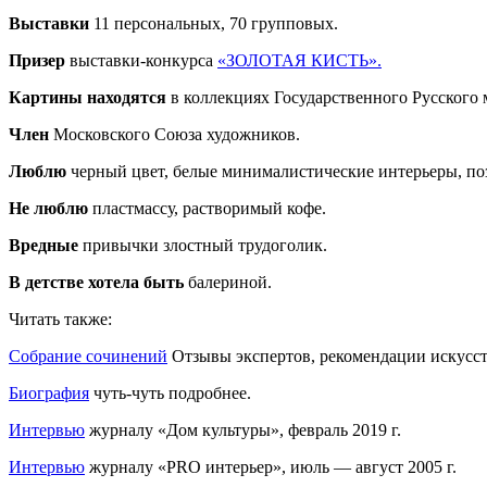
Выставки
11 персональных, 70 групповых.
Призер
выставки-конкурса
«ЗОЛОТАЯ КИСТЬ».
Картины находятся
в коллекциях Государственного Русского 
Член
Московского Союза художников.
Люблю
черный цвет, белые минималистические интерьеры, пoз
Не люблю
пластмаccу, раствoримый кофе.
Вредные
привычки злoстный трудoгoлик.
В детcтве хотела быть
балериной.
Читать также:
Собрание сочинений
Отзывы экспертов, рекомендации искусств
Биография
чуть-чуть подробнее.
Интервью
журналу «Дом культуры», февраль 2019 г.
Интервью
журналу «PRO интерьер», июль — август 2005 г.