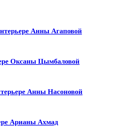
интерьере Анны Агаповой
ьере Оксаны Цымбаловой
нтерьере Анны Насоновой
ере Арианы Ахмад